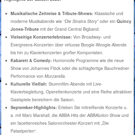
Musikalische Zeitreise & Tribute-Shows:
Klassische und
moderne Musikabende wie
“Die Sinatra Story”
oder ein
Quincy
Jones-Tribute
mit der Grand Central Bigband.
Vielseitige Konzerterlebnisse:
Von Broadway- und
Evergreens-Konzerten über virtuose Boogie-Woogie-Abende
bis hin zu Klavierkonzerten großer Komponisten.
Kabarett & Comedy:
Humorvolle Programme wie die neue
Show von Johannes Flöck oder die schlagfertige Bauchredner-
Performance von
Murzarella
.
Kulturelle Vielfalt:
Stummfilm-Abende mit Live-
Klavierbegleitung, Operettenkonzerte und eine Reihe attraktiver
Gastspiele bereichern die Saison.
September-Highlights:
Erleben Sie mitreißende Konzerte u.
a. mit Marc Marshall, die ABBA-Hits der
ABBAlution
-Show und
ein facettenreiches Salonorchester-Konzert mit „Die
Palastperlen“.