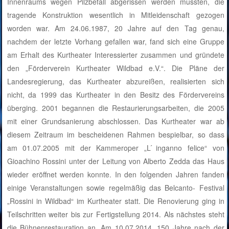
Innenraums wegen Pilzbefall abgerissen werden mussten, die
tragende Konstruktion wesentlich in Mitleidenschaft gezogen
worden war. Am 24.06.1987, 20 Jahre auf den Tag genau,
nachdem der letzte Vorhang gefallen war, fand sich eine Gruppe
am Erhalt des Kurtheater Interessierter zusammen und gründete
den „Förderverein Kurtheater Wildbad e.V.“. Die Pläne der
Landesregierung, das Kurtheater abzureißen, realisierten sich
nicht, da 1999 das Kurtheater in den Besitz des Fördervereins
überging. 2001 begannen die Restaurierungsarbeiten, die 2005
mit einer Grundsanierung abschlossen. Das Kurtheater war ab
diesem Zeitraum im bescheidenen Rahmen bespielbar, so dass
am 01.07.2005 mit der Kammeroper „L ́inganno felice“ von
Gioachino Rossini unter der Leitung von Alberto Zedda das Haus
wieder eröffnet werden konnte. In den folgenden Jahren fanden
einige Veranstaltungen sowie regelmäßig das Belcanto- Festival
„Rossini in Wildbad“ im Kurtheater statt. Die Renovierung ging in
Teilschritten weiter bis zur Fertigstellung 2014. Als nächstes steht
die Bühnenrestauration an. Am 10.07.2014, 150 Jahre nach der