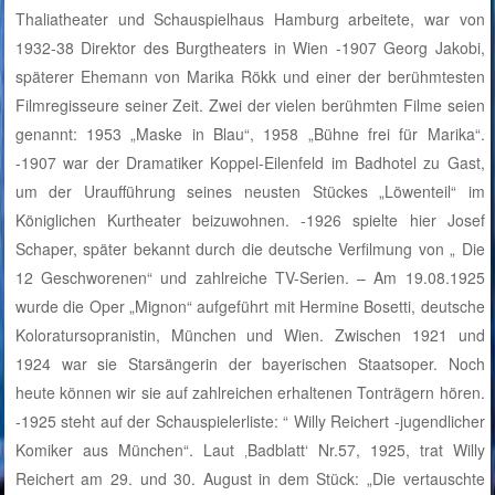
Thaliatheater und Schauspielhaus Hamburg arbeitete, war von
1932-38 Direktor des Burgtheaters in Wien -1907 Georg Jakobi,
späterer Ehemann von Marika Rökk und einer der berühmtesten
Filmregisseure seiner Zeit. Zwei der vielen berühmten Filme seien
genannt: 1953 „Maske in Blau“, 1958 „Bühne frei für Marika“.
-1907 war der Dramatiker Koppel-Eilenfeld im Badhotel zu Gast,
um der Uraufführung seines neusten Stückes „Löwenteil“ im
Königlichen Kurtheater beizuwohnen. -1926 spielte hier Josef
Schaper, später bekannt durch die deutsche Verfilmung von „ Die
12 Geschworenen“ und zahlreiche TV-Serien. – Am 19.08.1925
wurde die Oper „Mignon“ aufgeführt mit Hermine Bosetti, deutsche
Koloratursopranistin, München und Wien. Zwischen 1921 und
1924 war sie Starsängerin der bayerischen Staatsoper. Noch
heute können wir sie auf zahlreichen erhaltenen Tonträgern hören.
-1925 steht auf der Schauspielerliste: “ Willy Reichert -jugendlicher
Komiker aus München“. Laut ‚Badblatt‘ Nr.57, 1925, trat Willy
Reichert am 29. und 30. August in dem Stück: „Die vertauschte